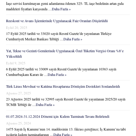
İaşe servisi kurulmayan gemi adamlarına ödenen 325- TL iaşe bedelinin artan gıda
maddeleri fiyatları karşısında …
Daha Fazla »
Reeskont ve Avans İşlemlerinde Uygulanacak Faiz Oranları Düşürüldü
Eylül 20, 2025
17 Eylül 2025 tarihli ve 33020 sayılı Resmî Gazete’de yayınlanan Türkiye
Cumhuriyeti Merkez Bankası Tebliği …
Daha Fazla »
Yat, Tekne ve Gezinti Gemilerinde Uygulanacak Özel Tüketim Vergisi Oranı %8’e
Yükseltildi
Eylül 9, 2025
6 Eylül 2025 tarihli ve 33009 sayılı Resmî Gazete’de yayınlanan 10363 sayılı
Cumhurbaşkanı Kararı ile …
Daha Fazla »
Türk Lirası Mevduat ve Katılma Hesaplarına Dönüşüm Destekleri Sonlandırıldı
Ağustos 27, 2025
23 Ağustos 2025 tarihli ve 32995 sayılı Resmî Gazete’de yayınlanan 2025/20 sayılı
TCMB Tebliği ile …
Daha Fazla »
01.07.2024-31.12.2024 Dönemi için Kıdem Tazminatı Tavanı Belirlendi
Ağustos 25, 2024
1475 Sayılı İş Kanunu’nun 14. maddesinin 13. fıkrası gereğince; İş Kanunu’na tabi
işçilerin kıdem tazminatlarının …
Daha Fazla »