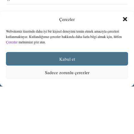
Çerezler
Websitemiz üzerinde daha iyi bir kişisel deneyimi temin etmek amacıyla çerezleri
kullanmaktayız. Kullandığımız çerezler hakkında daha fazla bilgi almak için, lütfen
En son hukuki bülten ve güncellemeleri almak
Çerezler
metnimize göz atın.
için aşağıdaki form aracılığıyla
The Legal
Monitor
‘e abone olabilirsiniz:
Kabul et
Sadece zorunlu çerezler
Abone Ol