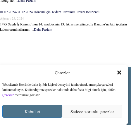
Tebliği ile …
Daha Fazla »
01.07.2024-31.12.2024 Dönemi için Kıdem Tazminatı Tavanı Belirlendi
Ağustos 25, 2024
1475 Sayılı İş Kanunu’nun 14. maddesinin 13. fıkrası gereğince; İş Kanunu’na tabi işçilerin
kıdem tazminatlarının …
Daha Fazla »
Çerezler
Websitemiz üzerinde daha iyi bir kişisel deneyimi temin etmek amacıyla çerezleri
kullanmaktayız. Kullandığımız çerezler hakkında daha fazla bilgi almak için, lütfen
Çerezler
metnimize göz atın.
Kabul et
Sadece zorunlu çerezler