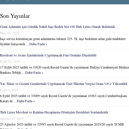
Son Yayınlar
Gemi Adamları için Günlük Nakdi İaşe Bedeli Net 430 Türk Lirası Olarak Belirlendi
Mart 16, 2026
İaşe servisi kurulmayan gemi adamlarına ödenen 325- TL iaşe bedelinin artan gıda maddeleri
fiyatları karşısında …
Daha Fazla »
Reeskont ve Avans İşlemlerinde Uygulanacak Faiz Oranları Düşürüldü
Eylül 20, 2025
17 Eylül 2025 tarihli ve 33020 sayılı Resmî Gazete’de yayınlanan Türkiye Cumhuriyeti Merkez
Bankası Tebliği …
Daha Fazla »
Yat, Tekne ve Gezinti Gemilerinde Uygulanacak Özel Tüketim Vergisi Oranı %8’e Yükseltildi
Eylül 9, 2025
6 Eylül 2025 tarihli ve 33009 sayılı Resmî Gazete’de yayınlanan 10363 sayılı Cumhurbaşkanı
Kararı ile …
Daha Fazla »
Türk Lirası Mevduat ve Katılma Hesaplarına Dönüşüm Destekleri Sonlandırıldı
Ağustos 27, 2025
23 Ağustos 2025 tarihli ve 32995 sayılı Resmî Gazete’de yayınlanan 2025/20 sayılı TCMB