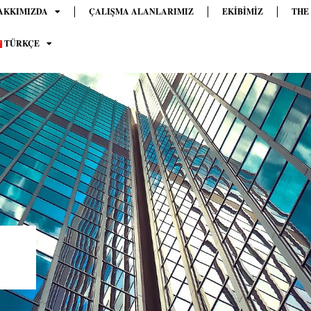
AKKIMIZDA
ÇALIŞMA ALANLARIMIZ
EKIBIMIZ
THE
TÜRKÇE