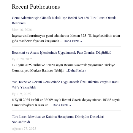
Recent Publications
Gemi Adamları için Günlük Nakdi İaşe Bedeli Net 430 Türk Lirası Olarak
Belirlendi
Mart 16, 2026
İaşe servisi kurulmayan gemi adamlarına ödenen 325- TL iaşe bedelinin artan
gıda maddeleri fiyatları karşısında …
Daha Fazla »
Reeskont ve Avans İşlemlerinde Uygulanacak Faiz Oranları Düşürüldü
Eylül 20, 2025
17 Eylül 2025 tarihli ve 33020 sayılı Resmî Gazete’de yayınlanan Türkiye
Cumhuriyeti Merkez Bankası Tebliği …
Daha Fazla »
Yat, Tekne ve Gezinti Gemilerinde Uygulanacak Özel Tüketim Vergisi Oranı
%8’e Yükseltildi
Eylül 9, 2025
6 Eylül 2025 tarihli ve 33009 sayılı Resmî Gazete’de yayınlanan 10363 sayılı
Cumhurbaşkanı Kararı ile …
Daha Fazla »
Türk Lirası Mevduat ve Katılma Hesaplarına Dönüşüm Destekleri
Sonlandırıldı
Ağustos 27, 2025