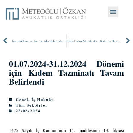
Kanuni Faiz ve Amme Alacaklarında Gecikme Zammı Oranları Artırıldı
Türk Lirası Mevduat ve Katılma Hesaplarına Dönüşüm Destekleri Sonlandırıldı
01.07.2024-31.12.2024 Dönemi
için Kıdem Tazminatı Tavanı
Belirlendi
Genel
,
İş Hukuku
Tüm Sektörler
25/08/2024
1475 Sayılı İş Kanunu’nun 14. maddesinin 13. fıkrası