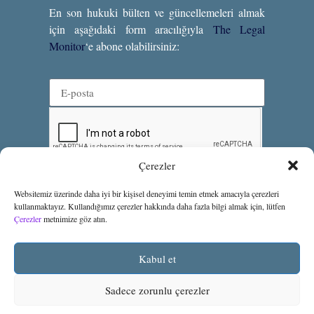
En son hukuki bülten ve güncellemeleri almak
için aşağıdaki form aracılığıyla
The Legal
Monitor
‘e abone olabilirsiniz:
Çerezler
Abone Ol
Websitemiz üzerinde daha iyi bir kişisel deneyimi temin etmek amacıyla çerezleri
kullanmaktayız. Kullandığımız çerezler hakkında daha fazla bilgi almak için, lütfen
Çerezler
metnimize göz atın.
Kabul et
Kullanım Koşulları
Gizlilik Bildirimi
Çerezler
Sadece zorunlu çerezler
© Meteoğlu & Özkan Avukatlık Ortaklığı 2025.